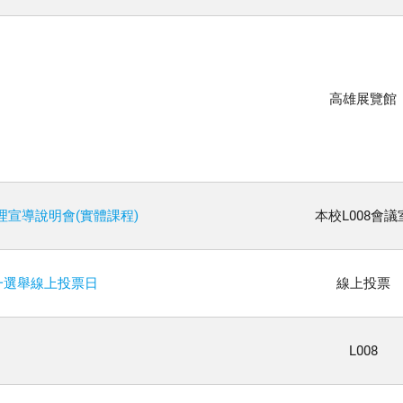
高雄展覽館
理宣導說明會(實體課程)
本校L008會議
一選舉線上投票日
線上投票
會
L008