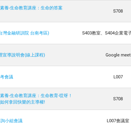
素養-生命教育講座：生命的答案
S708
台灣金融研訓院 台南考區)
S403教室、S404企業
理宣導說明會(線上課程)
Google meet
管考會議
L007
素養-生命教育講座：生命教育-哎呀！
S708
如何拿回快樂的主導權!
諮詢小組會議
L007會議室