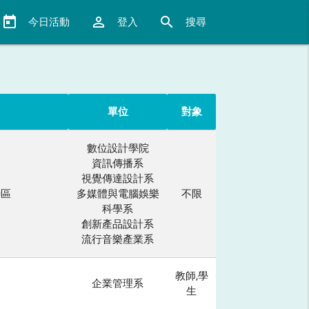
today
perm_identity
search
今日活動
登入
搜尋
單位
對象
數位設計學院
資訊傳播系
視覺傳達設計系
特區
多媒體與電腦娛樂
不限
科學系
創新產品設計系
流行音樂產業系
教師,學
企業管理系
生