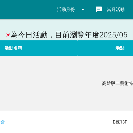
arrow_drop_down
speaker_notes
活動月份
當月活動
為今日活動，目前瀏覽年度2025/05
活動名稱
地點
高雄駁二藝術
討會
E棟13F