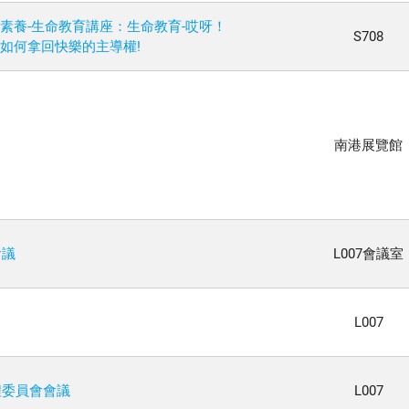
素養-生命教育講座：生命教育-哎呀！
S708
如何拿回快樂的主導權!
南港展覽館
會議
L007會議室
L007
程委員會會議
L007