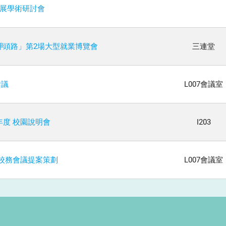
發展學術研討會
南呷頭路」第2場大型就業博覽會
三連堂
會議
L007會議室
5年度 校園說明會
I203
次校務會議提案策劃
L007會議室