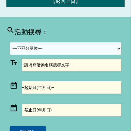
【返回上頁】
search
活動搜尋：
text_fields
--請填寫活動名稱搜尋文字--
date_range
--起始日(年月日)--
date_range
--截止日(年月日)--