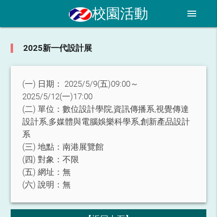
校園活動
menu
2025新一代設計展
(一) 日期：
2025/5/9(五)09:00～
2025/5/12(一)17:00
(二) 單位：
數位設計學院,資訊傳播系,視覺傳達
設計系,多媒體與電腦娛樂科學系,創新產品設計
系
(三) 地點：
南港展覽館
(四) 對象：
不限
(五) 網址：
無
(六) 說明：
無