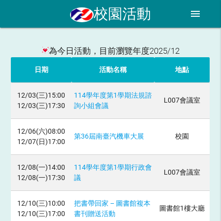
校園活動
menu
為今日活動，目前瀏覽年度2025/12
日期
活動名稱
地點
12/03(三)15:00
114學年度第1學期法規諮
L007會議室
12/03(三)17:30
詢小組會議
12/06(六)08:00
第36屆南臺汽機車大展
校園
12/07(日)17:00
12/08(一)14:00
114學年度第1學期行政會
L007會議室
12/08(一)17:30
議
12/10(三)10:00
把書帶回家 – 圖書館複本
圖書館1樓大廳
12/10(三)17:00
書刊贈送活動