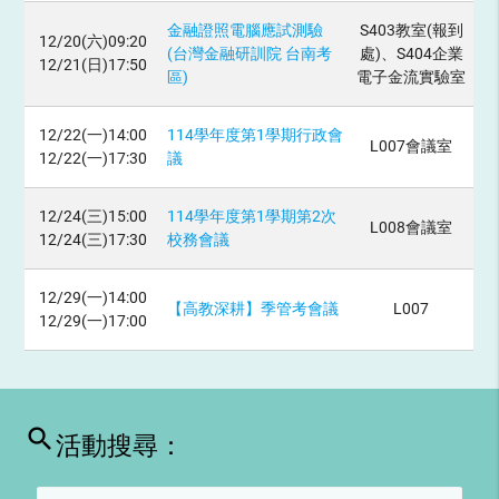
金融證照電腦應試測驗
S403教室(報到
12/20(六)09:20
(台灣金融研訓院 台南考
處)、S404企業
12/21(日)17:50
區)
電子金流實驗室
12/22(一)14:00
114學年度第1學期行政會
L007會議室
12/22(一)17:30
議
12/24(三)15:00
114學年度第1學期第2次
L008會議室
12/24(三)17:30
校務會議
12/29(一)14:00
【高教深耕】季管考會議
L007
12/29(一)17:00
search
活動搜尋：