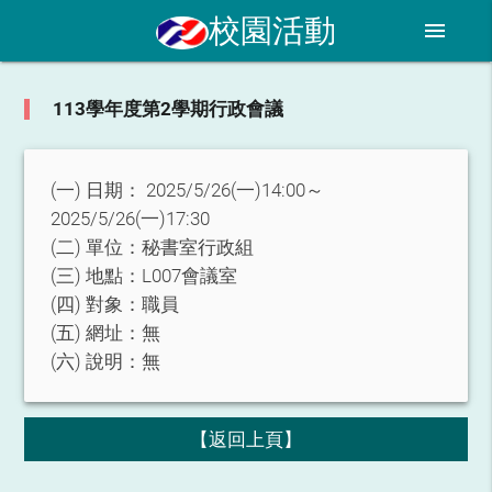
校園活動
menu
113學年度第2學期行政會議
(一) 日期：
2025/5/26(一)14:00～
2025/5/26(一)17:30
(二) 單位：
秘書室行政組
(三) 地點：
L007會議室
(四) 對象：
職員
(五) 網址：
無
(六) 說明：
無
【返回上頁】