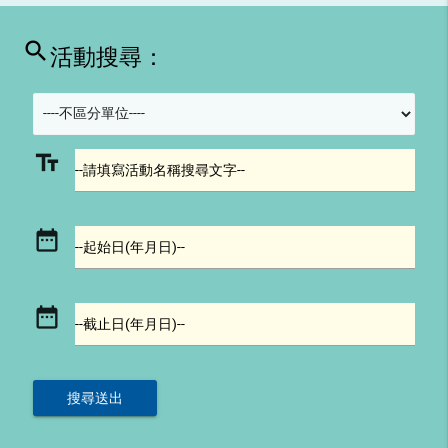
search
活動搜尋：
text_fields
--請填寫活動名稱搜尋文字--
date_range
--起始日(年月日)--
date_range
--截止日(年月日)--