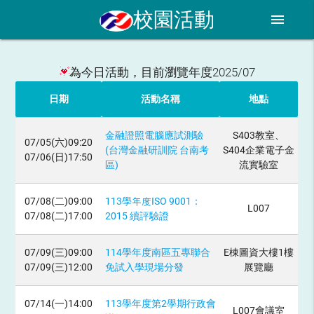
校園活動
menu
為今日活動，目前瀏覽年度2025/07
日期
活動名稱
地點
金融證照電腦應試測驗
S403教室、
07/05(六)09:20
(台灣金融研訓院 台南考
S404企業電子金
07/06(日)17:50
區)
流實驗室
07/08(二)09:00
113學年度ISO 9001：
L007
07/08(二)17:00
2015 續評驗證
07/09(三)09:00
114學年度南區五專聯合
E棟圖資大樓1樓
07/09(三)12:00
免試入學現場分發
展覽廳
07/14(一)14:00
113學年度第2學期行政會
L007會議室