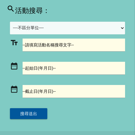
search
活動搜尋：
text_fields
--請填寫活動名稱搜尋文字--
date_range
--起始日(年月日)--
date_range
--截止日(年月日)--