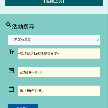
【返回上頁】
search
活動搜尋：
text_fields
--請填寫活動名稱搜尋文字--
date_range
--起始日(年月日)--
date_range
--截止日(年月日)--