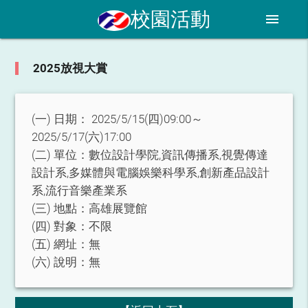
校園活動
menu
2025放視大賞
(一) 日期：
2025/5/15(四)09:00～
2025/5/17(六)17:00
(二) 單位：
數位設計學院,資訊傳播系,視覺傳達
設計系,多媒體與電腦娛樂科學系,創新產品設計
系,流行音樂產業系
(三) 地點：
高雄展覽館
(四) 對象：
不限
(五) 網址：
無
(六) 說明：
無