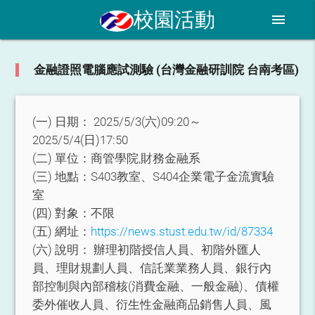
校園活動
menu
金融證照電腦應試測驗 (台灣金融研訓院 台南考區)
(一) 日期：
2025/5/3(六)09:20～
2025/5/4(日)17:50
(二) 單位：
商管學院,財務金融系
(三) 地點：
S403教室、S404企業電子金流實驗
室
(四) 對象：
不限
(五) 網址：
https://news.stust.edu.tw/id/87334
(六) 說明：
辦理初階授信人員、初階外匯人
員、理財規劃人員、信託業業務人員、銀行內
部控制與內部稽核(消費金融、一般金融)、債權
委外催收人員、衍生性金融商品銷售人員、風