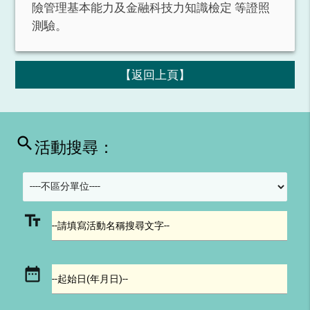
險管理基本能力及金融科技力知識檢定 等證照
測驗。
【返回上頁】
search
活動搜尋：
text_fields
--請填寫活動名稱搜尋文字--
date_range
--起始日(年月日)--