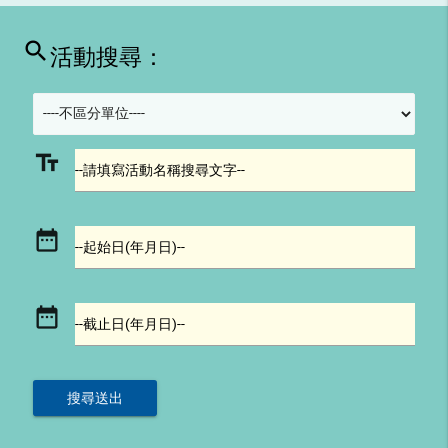
search
活動搜尋：
text_fields
--請填寫活動名稱搜尋文字--
date_range
--起始日(年月日)--
date_range
--截止日(年月日)--