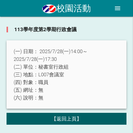
校園活動
menu
113學年度第2學期行政會議
(一) 日期：
2025/7/28(一)14:00～
2025/7/28(一)17:30
(二) 單位：
秘書室行政組
(三) 地點：
L007會議室
(四) 對象：
職員
(五) 網址：
無
(六) 說明：
無
【返回上頁】