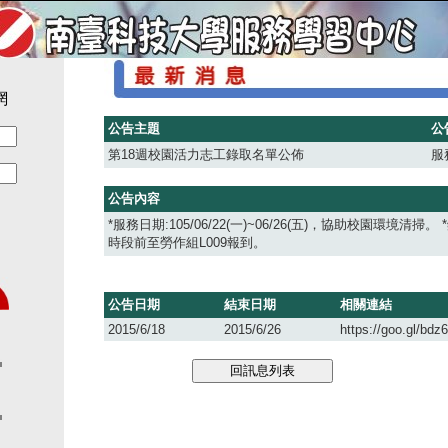
網
公告主題
公
第18週校園活力志工錄取名單公佈
服
公告內容
*服務日期:105/06/22(一)~06/26(五)，協助校園環境清掃
時段前至勞作組L009報到。
公告日期
結束日期
相關連結
2015/6/18
2015/6/26
https://goo.gl/bdz6