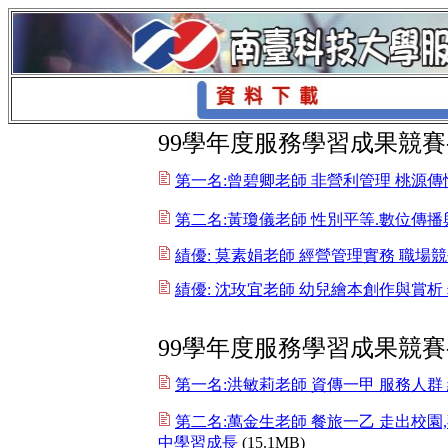
99學年度服務學習成果競賽
第一名:曾碧卿老師 非營利管理 桃源
第二名:黃瓊儀老師 性別平等.數位傳播
績優: 莫素娟老師 經營管理實務 職場
績優: 沈玫宜老師 幼兒繪本創作與賞析
99學年度服務學習成果競賽
第一名:洪敏莉老師 資傳一甲 服務人群
第二名:萬金生老師 餐旅一乙 走出校
中學習成長
(15.1MB)