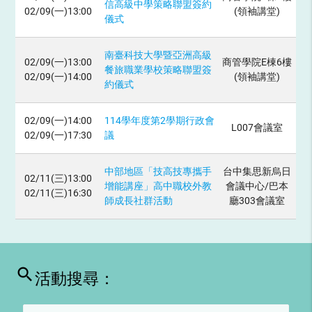
信高級中學策略聯盟簽約
02/09(一)13:00
(領袖講堂)
儀式
南臺科技大學暨亞洲高級
02/09(一)13:00
商管學院E棟6樓
餐旅職業學校策略聯盟簽
02/09(一)14:00
(領袖講堂)
約儀式
02/09(一)14:00
114學年度第2學期行政會
L007會議室
02/09(一)17:30
議
中部地區「技高技專攜手
台中集思新烏日
02/11(三)13:00
增能講座」高中職校外教
會議中心/巴本
02/11(三)16:30
師成長社群活動
廳303會議室
search
活動搜尋：