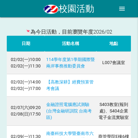
校園活動
menu
為今日活動，目前瀏覽年度2026/02
日期
活動名稱
地點
02/02(一)10:00
114學年度第1學期國際暨
L007會議室
02/02(一)11:30
兩岸事務推動委員會
02/02(一)14:00
【高教深耕】經費預算管
02/02(一)17:00
考會議
金融證照電腦應試測驗
S403教室(報到
02/07(六)09:20
(台灣金融研訓院 台南考
處)、S404企業
02/08(日)17:50
區)
電子金流實驗室
南臺科技大學暨臺南市六
02/09(一)11:30
商管學院E棟6樓