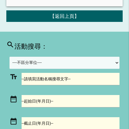
【返回上頁】
search
活動搜尋：
text_fields
--請填寫活動名稱搜尋文字--
date_range
--起始日(年月日)--
date_range
--截止日(年月日)--