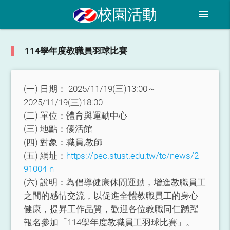
校園活動
menu
114學年度教職員羽球比賽
(一) 日期：
2025/11/19(三)13:00～
2025/11/19(三)18:00
(二) 單位：
體育與運動中心
(三) 地點：
優活館
(四) 對象：
職員,教師
(五) 網址：
https://pec.stust.edu.tw/tc/news/2-
91004-n
(六) 說明：
為倡導健康休閒運動，增進教職員工
之間的感情交流，以促進全體教職員工的身心
健康，提昇工作品質，歡迎各位教職同仁踴躍
報名參加「114學年度教職員工羽球比賽」。