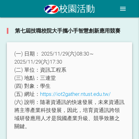
校園活動
menu
第七屆技職校院大手攜小手智慧創新應用競賽
(一) 日期：
2025/11/29(六)08:30～
2025/11/29(六)17:30
(二) 單位：
資訊工程系
(三) 地點：
三連堂
(四) 對象：
學生
(五) 網址：
https://iot2gather.ntust.edu.tw/
(六) 說明：
隨著資通訊的快速發展，未來資通訊
將主導產業科技發展，因此，培育資通訊跨領
域研發應用人才是我國產業升級、競爭致勝之
關鍵。