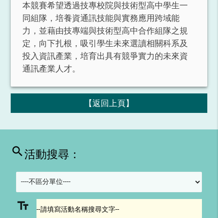
本競賽希望透過技專校院與技術型高中學生一
同組隊，培養資通訊技能與實務應用跨域能
力，並藉由技專端與技術型高中合作組隊之規
定，向下扎根，吸引學生未來選讀相關科系及
投入資訊產業，培育出具有競爭實力的未來資
通訊產業人才。
【返回上頁】
search
活動搜尋：
text_fields
--請填寫活動名稱搜尋文字--