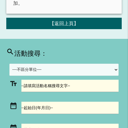
加。
【返回上頁】
search
活動搜尋：
text_fields
--請填寫活動名稱搜尋文字--
date_range
--起始日(年月日)--
date_range