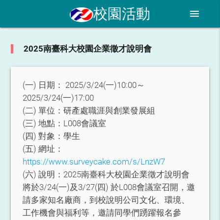
校園活動
menu
2025南臺科大校園企業徵才說明會
(一) 日期：
2025/3/24(一)10:00～
2025/3/24(一)17:00
(二) 單位：
研產處職涯與創業發展組
(三) 地點：
L008會議室
(四) 對象：
學生
(五) 網址：
https://www.surveycake.com/s/LnzW7
(六) 說明：
2025南臺科大校園企業徵才說明會
將於3/24(一)及3/27(四) 於L008會議室召開，邀
請多家知名廠商，到校說明公司文化、環境、
工作機會與福利等，邀請同學們踴躍報名參