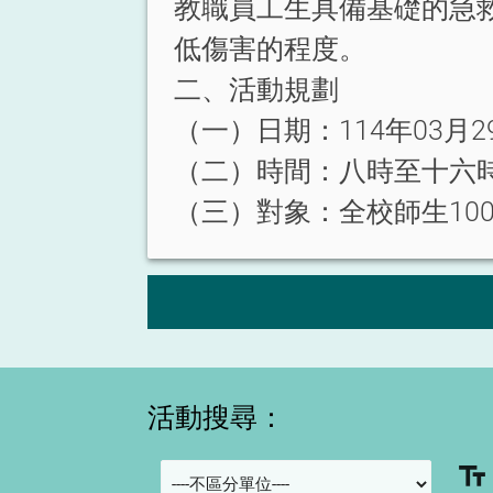
教職員工生具備基礎的急
低傷害的程度。
二、活動規劃
（一）日期：114年03月2
（二）時間：八時至十六
（三）對象：全校師生100名
活動搜尋：
text_fields