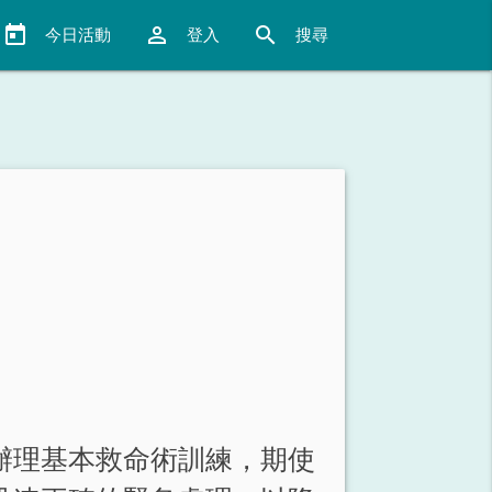
today
perm_identity
search
今日活動
登入
搜尋
辦理基本救命術訓練，期使