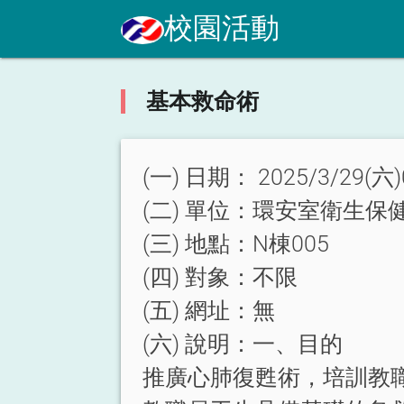
校園活動
基本救命術
(一) 日期：
2025/3/29(六)
(二) 單位：
環安室衛生保
(三) 地點：
N棟005
(四) 對象：
不限
(五) 網址：
無
(六) 說明：
一、目的
推廣心肺復甦術，培訓教