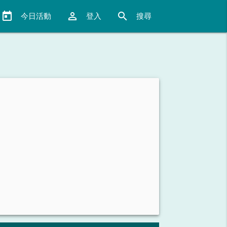
today
perm_identity
search
今日活動
登入
搜尋