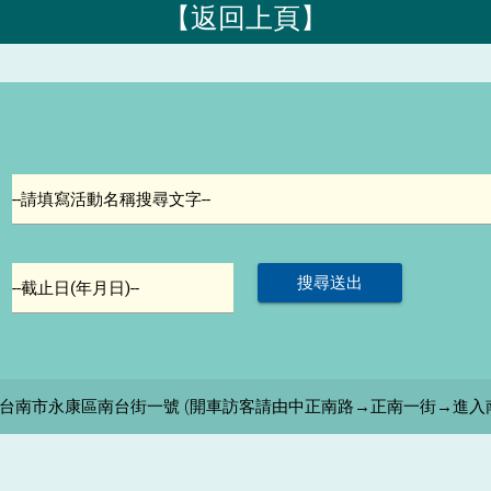
【返回上頁】
--請填寫活動名稱搜尋文字--
--截止日(年月日)--
05 台南市永康區南台街一號 (開車訪客請由中正南路→正南一街→進入