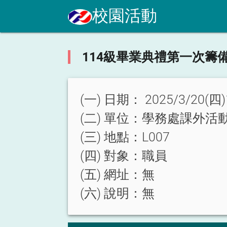
校園活動
114級畢業典禮第一次籌
(一) 日期：
2025/3/20(四)
(二) 單位：
學務處課外活
(三) 地點：
L007
(四) 對象：
職員
(五) 網址：
無
(六) 說明：
無