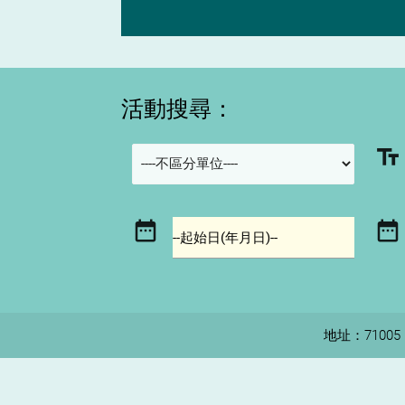
活動搜尋：
text_fields
date_range
date_range
--起始日(年月日)--
地址：710