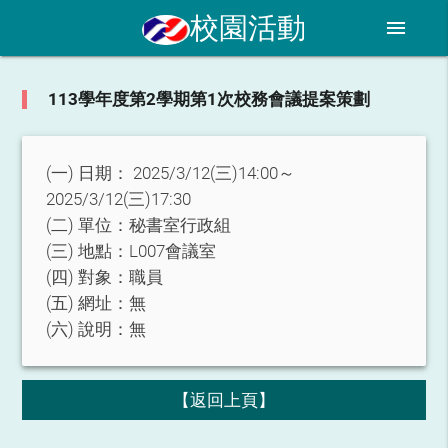
校園活動
menu
113學年度第2學期第1次校務會議提案策劃
(一) 日期：
2025/3/12(三)14:00～
2025/3/12(三)17:30
(二) 單位：
秘書室行政組
(三) 地點：
L007會議室
(四) 對象：
職員
(五) 網址：
無
(六) 說明：
無
【返回上頁】