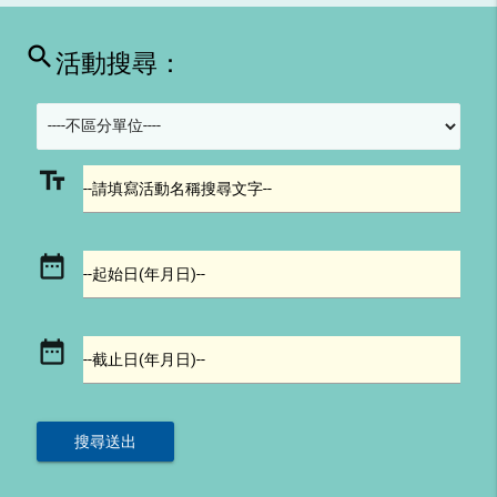
search
活動搜尋：
text_fields
--請填寫活動名稱搜尋文字--
date_range
--起始日(年月日)--
date_range
--截止日(年月日)--