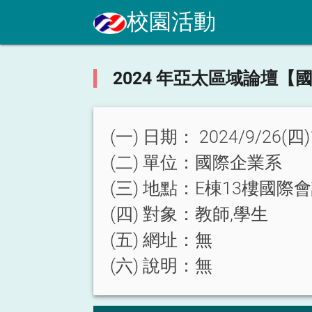
校園活動
2024 年亞太區域論壇
(一) 日期：
2024/9/26(四)
(二) 單位：
國際企業系
(三) 地點：
E棟13樓國際
(四) 對象：
教師,學生
(五) 網址：
無
(六) 說明：
無