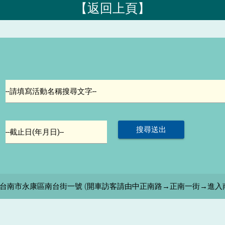
【返回上頁】
--請填寫活動名稱搜尋文字--
--截止日(年月日)--
05 台南市永康區南台街一號 (開車訪客請由中正南路→正南一街→進入