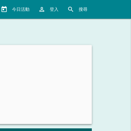
today
perm_identity
search
今日活動
登入
搜尋