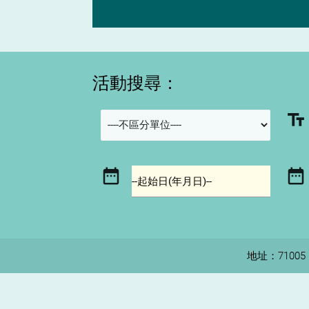
活動搜尋：
text_fields
date_range
date_range
--起始日(年月日)--
地址：710