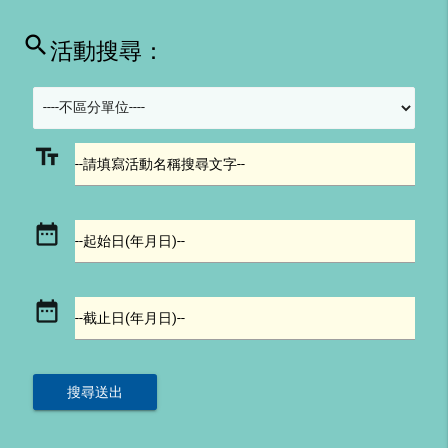
search
活動搜尋：
text_fields
--請填寫活動名稱搜尋文字--
date_range
--起始日(年月日)--
date_range
--截止日(年月日)--