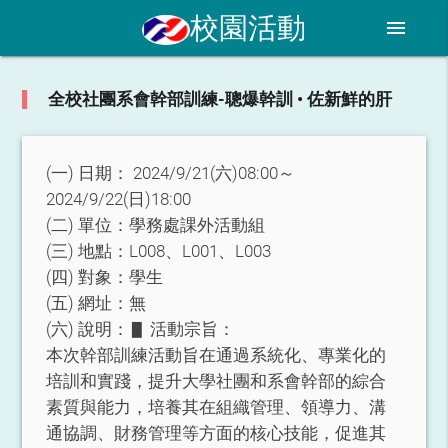
校園活動
menu
全校社團系會幹部訓練-聰爆幹訓 • 佐新鮮的肝
(一) 日期：
2024/9/21(六)08:00～
2024/9/22(日)18:00
(二) 單位：
學務處課外活動組
(三) 地點：
L008、L001、L003
(四) 對象：
學生
(五) 網址：
無
(六) 說明：
▋ 活動宗旨：
本次幹部訓練活動旨在通過系統化、專業化的
培訓和實踐，提升大學社團和系會幹部的綜合
素質與能力，培養其在組織管理、領導力、溝
通協調、財務管理等方面的核心技能，促進其