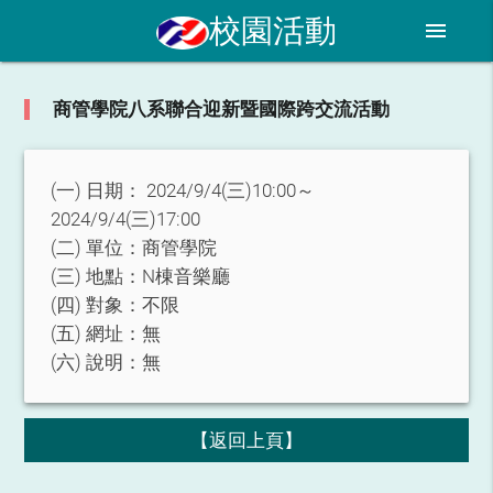
校園活動
menu
商管學院八系聯合迎新暨國際跨交流活動
(一) 日期：
2024/9/4(三)10:00～
2024/9/4(三)17:00
(二) 單位：
商管學院
(三) 地點：
N棟音樂廳
(四) 對象：
不限
(五) 網址：
無
(六) 說明：
無
【返回上頁】