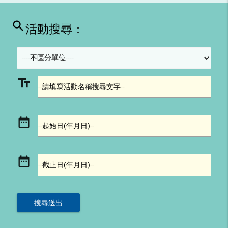
search
活動搜尋：
text_fields
--請填寫活動名稱搜尋文字--
date_range
--起始日(年月日)--
date_range
--截止日(年月日)--