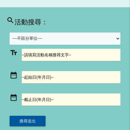
search
活動搜尋：
text_fields
--請填寫活動名稱搜尋文字--
date_range
--起始日(年月日)--
date_range
--截止日(年月日)--