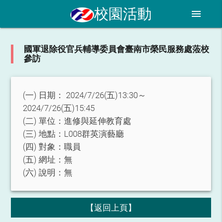
校園活動
menu
國軍退除役官兵輔導委員會臺南市榮民服務處蒞校
參訪
(一) 日期：
2024/7/26(五)13:30～
2024/7/26(五)15:45
(二) 單位：
進修與延伸教育處
(三) 地點：
L008群英演藝廳
(四) 對象：
職員
(五) 網址：
無
(六) 說明：
無
【返回上頁】