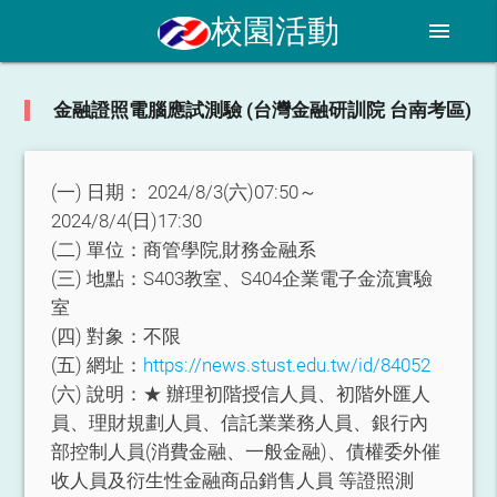
校園活動
menu
金融證照電腦應試測驗 (台灣金融研訓院 台南考區)
(一) 日期：
2024/8/3(六)07:50～
2024/8/4(日)17:30
(二) 單位：
商管學院,財務金融系
(三) 地點：
S403教室、S404企業電子金流實驗
室
(四) 對象：
不限
(五) 網址：
https://news.stust.edu.tw/id/84052
(六) 說明：
★ 辦理初階授信人員、初階外匯人
員、理財規劃人員、信託業業務人員、銀行內
部控制人員(消費金融、一般金融)、債權委外催
收人員及衍生性金融商品銷售人員 等證照測