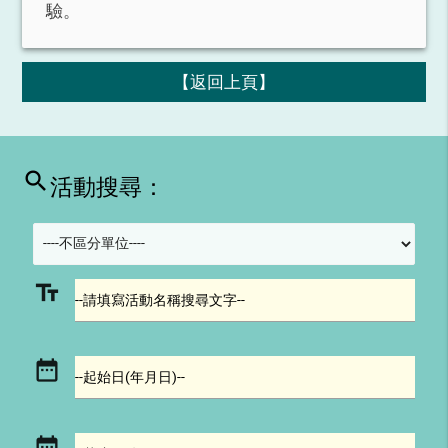
驗。
【返回上頁】
search
活動搜尋：
text_fields
--請填寫活動名稱搜尋文字--
date_range
--起始日(年月日)--
date_range