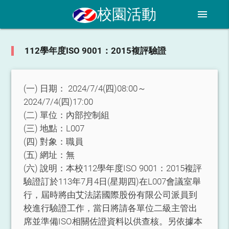
校園活動
menu
112學年度ISO 9001：2015複評驗證
(一) 日期：
2024/7/4(四)08:00～
2024/7/4(四)17:00
(二) 單位：
內部控制組
(三) 地點：
L007
(四) 對象：
職員
(五) 網址：
無
(六) 說明：
本校112學年度ISO 9001：2015複評
驗證訂於113年7月4日(星期四)在L007會議室舉
行，屆時將由艾法諾國際股份有限公司派員到
校進行驗證工作，當日將請各單位二級主管出
席並準備ISO相關佐證資料以供查核。另依據本