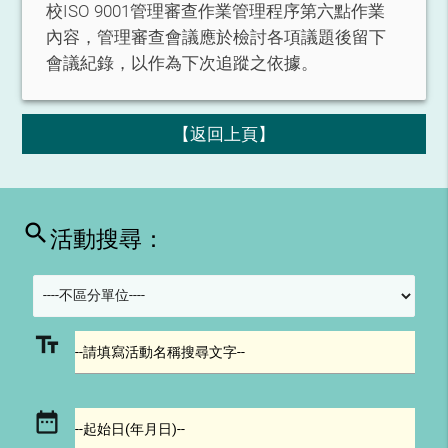
校ISO 9001管理審查作業管理程序第六點作業
內容，管理審查會議應於檢討各項議題後留下
會議紀錄，以作為下次追蹤之依據。
【返回上頁】
search
活動搜尋：
text_fields
--請填寫活動名稱搜尋文字--
date_range
--起始日(年月日)--