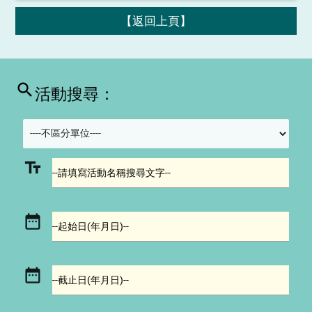
【返回上頁】
search
活動搜尋：
text_fields
--請填寫活動名稱搜尋文字--
date_range
--起始日(年月日)--
date_range
--截止日(年月日)--