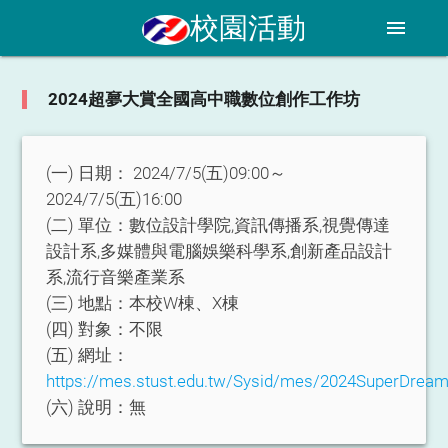
校園活動
menu
2024超夣大賞全國高中職數位創作工作坊
(一) 日期：
2024/7/5(五)09:00～
2024/7/5(五)16:00
(二) 單位：
數位設計學院,資訊傳播系,視覺傳達
設計系,多媒體與電腦娛樂科學系,創新產品設計
系,流行音樂產業系
(三) 地點：
本校W棟、X棟
(四) 對象：
不限
(五) 網址：
https://mes.stust.edu.tw/Sysid/mes/2024SuperDream
(六) 說明：
無