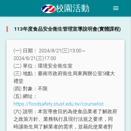
校園活動
menu
113年度食品安全衛生管理宣導說明會(實體課程)
(一) 日期：
2024/8/21(三)13:00～
2024/8/21(三)17:00
(二) 單位：
環境安全衛生室
(三) 地點：
臺南市政府衛生局東興辦公室5樓大
禮堂
(四) 對象：
不限
(五) 網址：
https://foodsafety.stust.edu.tw/courselist
(六) 說明：
本宣導會目的為使食品業者了解政府
之政策方針、業務執行及現行法規之要求，同
時讓衛生局了解業者的需求，並藉此使業者對