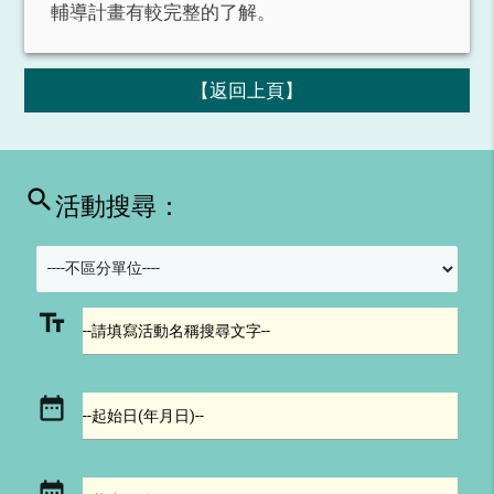
輔導計畫有較完整的了解。
【返回上頁】
search
活動搜尋：
text_fields
--請填寫活動名稱搜尋文字--
date_range
--起始日(年月日)--
date_range