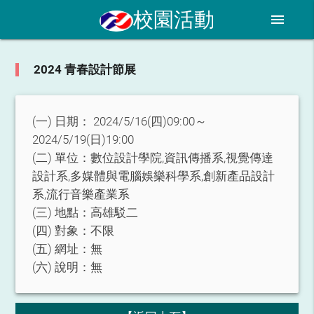
校園活動
menu
2024 青春設計節展
(一) 日期：
2024/5/16(四)09:00～
2024/5/19(日)19:00
(二) 單位：
數位設計學院,資訊傳播系,視覺傳達
設計系,多媒體與電腦娛樂科學系,創新產品設計
系,流行音樂產業系
(三) 地點：
高雄駁二
(四) 對象：
不限
(五) 網址：
無
(六) 說明：
無