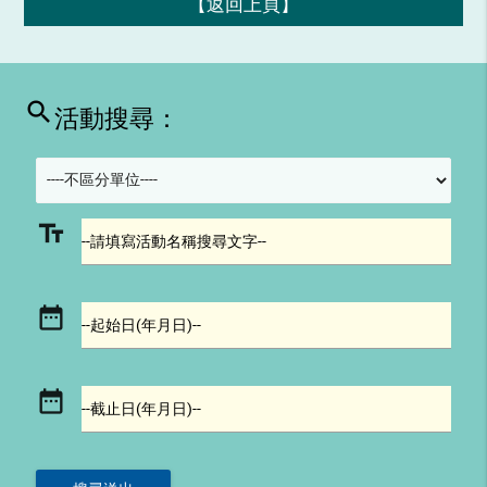
【返回上頁】
search
活動搜尋：
text_fields
--請填寫活動名稱搜尋文字--
date_range
--起始日(年月日)--
date_range
--截止日(年月日)--