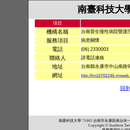
南臺科技大
項目
機構名稱
台南晉生慢性病院暨護
服務項目
病患關懷
電話
(06) 2330003
聯絡人
請電話連絡
地址
台南縣永康市中山南路90
網址
http://hn10702246.myweb.
回
南臺科技大學 71005 台南市永康區南台街一號 行政大樓
Copyright © Southern Tai
服務學習中心信箱