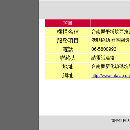
項目
機構名稱
台南縣平埔族西拉
服務項目
活動協助 社區關懷
電話
06-5800992
聯絡人
請電話連絡
地址
台南縣新化鎮礁坑
網址
http://www.tatalag.or
南臺科技大學 