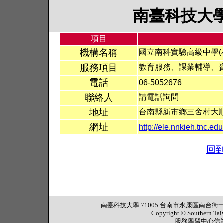
南臺科技大
項目
機構名稱
國立南科實驗高級中學(
服務項目
教育服務、課業輔導、
電話
06-5052676
聯絡人
請電話詢問
地址
台南縣新市鄉三舍村大順六
網址
http://ele.nnkieh.tnc.e
回
南臺科技大學 71005 台南市永康區南台街一號 行政大樓
Copyright © Southern Tai
服務學習中心信箱