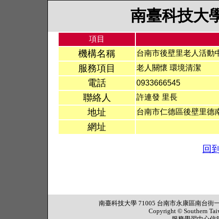
南臺科技大
項目
機構名稱
台南市後壁里老人活動
服務項目
老人關懷 環境清潔
電話
0933666545
聯絡人
許連發 里長
地址
台南市仁德區後壁里德南
網址
回
南臺科技大學 71005 台南市永康區南台街一號 行政大樓
Copyright © Southern Tai
服務學習中心信箱