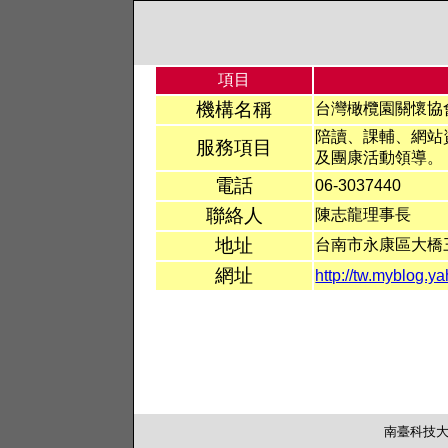
項目
機構名稱
台灣橄欖園關懷協
陪讀、課輔、網站
服務項目
及團康活動領導。
電話
06-3037440
聯絡人
陳志龍理事長
地址
台南市永康區大橋三
網址
http://tw.myblog.y
南臺科技大學 