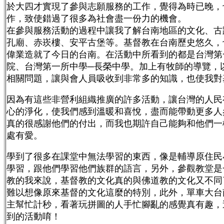
於大四才實現了參與志願服務的工作，覺得為時已晚，
作，致使錯過了很多為社會盡一份力的機會。
在參與服務活動的過程中讓我了解台南地區的文化、古
孔廟、赤崁樓、安平古堡等。基督教在台南歷史悠久，
偉業造就了今日的台南。在活動中所看到的都是台灣第
院、台灣第一所中學─長榮中學。加上有牧師的導覽，
相關問題，讓與會人員吸收到非常多的知識，也使我對
因為有這些非營利組織推廣的許多活動，讓台灣的人民
心的淨化，使我們感到溫暖和喜悅，盡而能帶動更多人
真的很感謝他們的付出，而我也期許自己能夠和他們一
處有愛。
學到了很多在課堂中無法學習的東西，像是輔導原住民
學習，跟他們學習他們族群的語言，另外，參觀教堂是
教的我來說，基督教的文化真的與佛道教的文化又不同
難以想像原來基督的文化這麼的特別，此外，單車大台
主幫忙計秒，看著玩拼圖的人手忙腳亂的感覺真有趣，
到的活動唷！