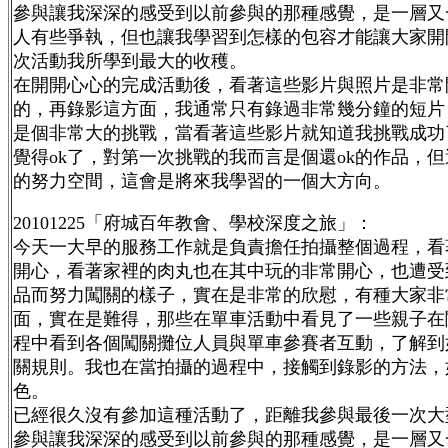
參與讓我深深的感受到以前參與的那種感覺，是一層又
人有些爭執，但也讓我學習到怎樣的包容才能讓大家開
次活動我所學到最大的收穫。
在開開心心的完成活動後，看著這些影片與照片是非常
的，再錄影這方面，我通常只有錄過非常幾分鐘的短片
是個非常大的挑戰，當看著這些影片就知道我挑戰成功
覺得ok了，對第一次挑戰的我而言是個還ok的作品，
的努力空間，這會是將來我學習的一個大方向。
20101225「府城百年教會、學校深度之旅」：
今天一大早的服務工作就是負責擔任拍攝整個過程，看
開心，看著家裡的肉丸也在其中玩的非常開心，也遭受
品而努力闖關的樣子，實在是非常的欣慰，有種大家非
面，實在是難得，那些在單車活動中看見了一些親子在
程中看到各個闖關攤位人員與單車參賽者互動，了解到
關規則。我也在當拍攝的過程中，接觸到錄影的方法，
色。
已經很久沒有參加這種活動了，距離我參與最後一次大
參與讓我深深的感受到以前參與的那種感覺，是一層又