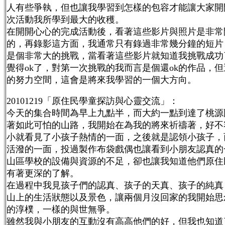
人有些爭執，但也讓我學習到怎樣的包容才能讓大家開
次活動我所學到最大的收穫。
在開開心心的完成活動後，看著這些影片與照片是非常
的，再錄影這方面，我通常只有錄過非常幾分鐘的短片
是個非常大的挑戰，當看著這些影片就知道我挑戰成功
覺得ok了，對第一次挑戰的我而言是個還ok的作品，
的努力空間，這會是將來我學習的一個大方向。
20101219「原住民學童探訪與心靈交流」：
今天的集合時間為早上九點半，而大約一點到達了桃源
著如此可怕的山路，我開始在為我的將來祈禱著，好不
小就看見了小孩子熱情的一面，之後就是認領小孩子，
活潑的一面，投過製作布袋戲偶也讓看到小朋友認真的
山區學校的設備與資源的不足，卻也讓我知道他們原住
有著更深的了解。
在過程中我見孩子們的認真、孩子的天真、孩子的純真
山上的生活狀態以及景色，讓兩個月沒回家的我開始思
的淳樸，一樣的與世無爭。
雖然我與小朋友的互動沒有高高他們的好，但我也知道