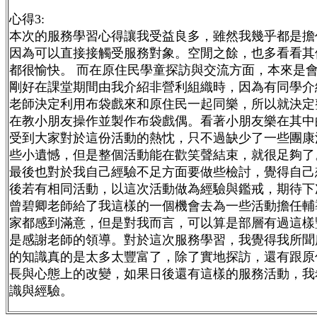
心得3:
本次的服務學習心得讓我受益良多，雖然我幾乎都是擔
因為可以直接接觸受服務對象。空閒之餘，也多看看其
都很愉快。 而在原住民學童探訪與交流方面，本來是
剛好在課堂期間由我介紹非營利組織時，因為有同學介
老師決定利用布袋戲來和原住民一起同樂，所以就決定
在教小朋友操作並製作布袋戲偶。看著小朋友樂在其中
受到大家對於這份活動的熱忱，只不過缺少了一些團康
些小遺憾，但是整個活動能在歡笑聲結束，就很足夠了
最後也對於我自己經驗不足方面要做些檢討，覺得自己
後若有相同活動，以這次活動做為經驗與鑑戒，期待下
曾碧卿老師給了我這樣的一個機會去為一些活動擔任輔
家都感到滿意，但是對我而言，可以算是部層有過這樣
是感謝老師的領導。
對於這次服務學習，我覺得我所聞
的知識真的是太多太豐富了，除了實地探訪，還有跟原
長與心態上的改變，如果日後還有這樣的服務活動，我
識與經驗。