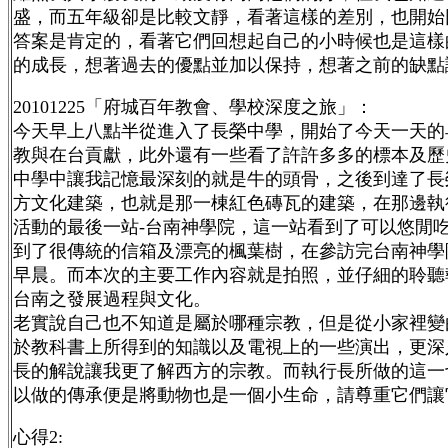
盛，而五年級卻是比較文靜，看著這樣的差別，也開始
答案是肯定的，看著它們回想起自己的小時候也是這樣
的成長，想著過去的優點並加以保持，想著之前的缺點
20101225「府城百年教會、學校深度之旅」：
今天早上八點半從進入了長榮中學，開始了今天一天的
教與在台貢獻，此外還有一些看了許許多多的標本及歷
中學中讓我記憶最深刻的就是牛的頭骨，之後到達了長
方文化建築，也就是那一棟紅色磚瓦的建築，在那邊執
活動的最後一站-台南神學院，這一站看到了可以悠閒
到了很傳統的信箱及漂亮的楓葉樹，在參訪完台南神學
早晨。而本次的主要工作內容就是拍照，並仔細的聆聽
台南之發展過程與文化。
老實說自己也不知道是屬於哪種宗教，但是從小家裡變
於教科書上所得到的知識以及電視上的一些演出，更深
長的解說讓我更了解西方的宗教。而執行長所做的這一
以做的傳承便是將動物也是一個小生命，請尊重它們讓
心得2: