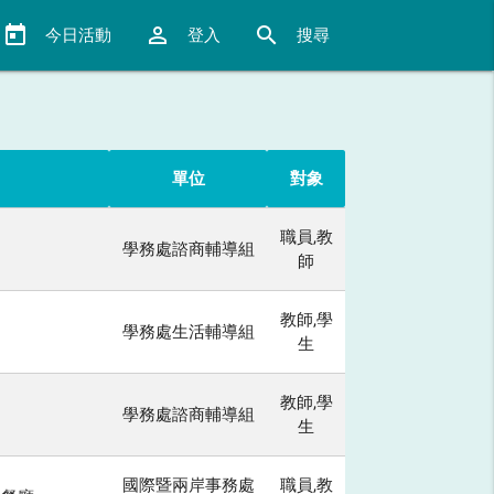
today
perm_identity
search
今日活動
登入
搜尋
單位
對象
職員,教
學務處諮商輔導組
師
教師,學
學務處生活輔導組
生
教師,學
學務處諮商輔導組
生
國際暨兩岸事務處
職員,教