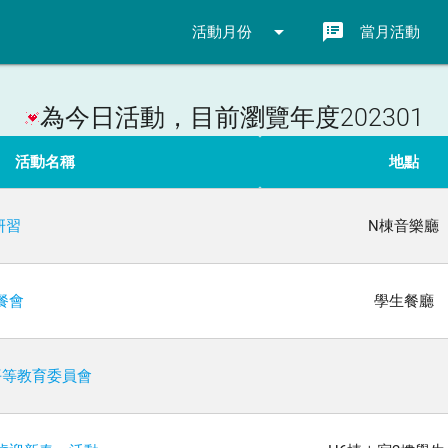
arrow_drop_down
speaker_notes
活動月份
當月活動
為今日活動，目前瀏覽年度202301
活動名稱
地點
研習
N棟音樂廳
餐會
學生餐廳
平等教育委員會